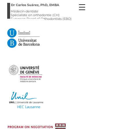
Dr Carlos Suárez, PhD, EMBA
Médecin-dentiste
Spécialiste en orthodontie (CH)
European Board of Orthodontists (EBO)